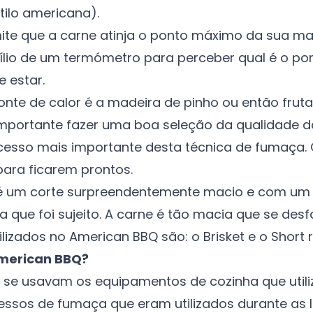
tilo americana).
ite que a carne atinja o ponto máximo da sua mac
xílio de um termómetro para perceber qual é o po
e estar.
nte de calor é a madeira de pinho ou então fruta
importante fazer uma boa seleção da qualidade d
cesso mais importante desta técnica de fumaça.
para ficarem prontos.
 é um corte surpreendentemente macio e com um s
 que foi sujeito. A carne é tão macia que se desf
ilizados no American BBQ são: o
Brisket
e o
Short 
merican BBQ?
 se usavam os equipamentos de cozinha que util
cessos de fumaça que eram utilizados durante as 