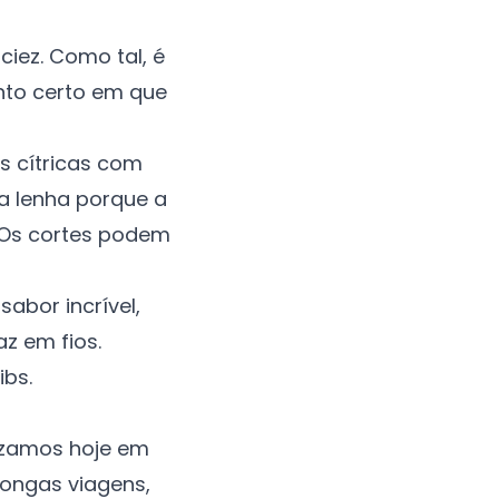
iez. Como tal, é
nto certo em que
s cítricas com
a lenha porque a
 Os cortes podem
abor incrível,
az em fios.
ribs
.
izamos hoje em
longas viagens,