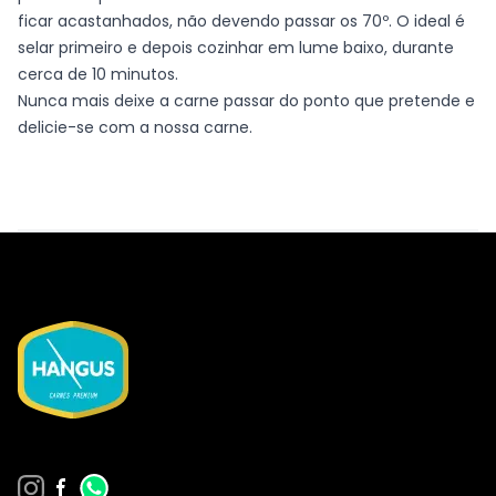
ficar acastanhados, não devendo passar os 70º. O ideal é
selar primeiro e depois cozinhar em lume baixo, durante
cerca de 10 minutos.
Nunca mais deixe a carne passar do ponto que pretende e
delicie-se com a nossa carne.