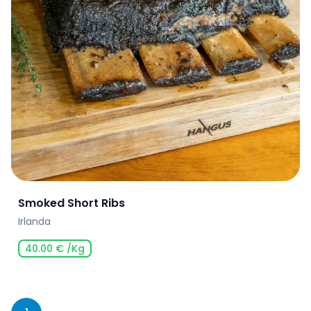
Smoked Short Ribs
Irlanda
40.00
€
/Kg